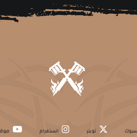
سبوك
تويتر
انستغرام
موقع