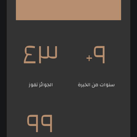
٤٣
٩
+
سنوات من الخبرة
الجوائز تفوز
٩٩