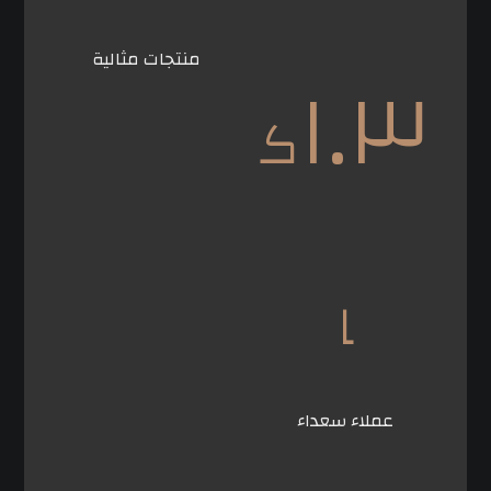
١.٣
منتجات مثالية
ک
ا
عملاء سعداء