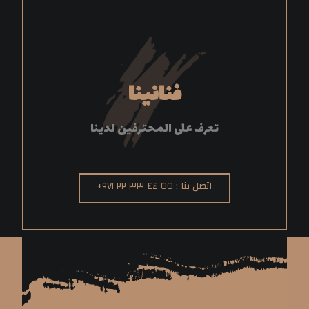
فنانينا
تعرف على المحترفين لدينا
اتصل بنا : ٥٥ ٤٤ ٣٣ ٢٢ ٩٧١+