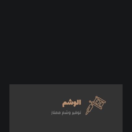
الوشم
إحجز موعد
توفير وشم ممتاز