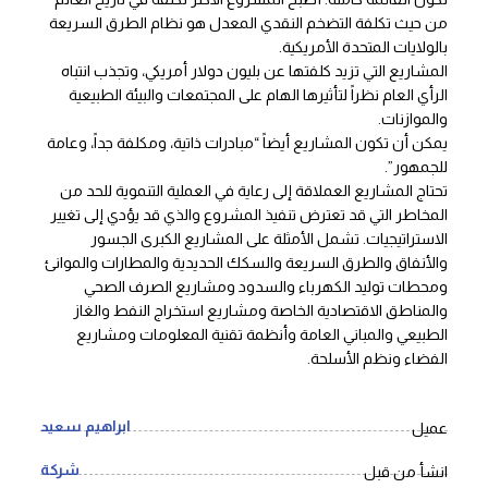
من حيث تكلفة التضخم النقدي المعدل هو نظام الطرق السريعة
بالولايات المتحدة الأمريكية.
المشاريع التي تزيد كلفتها عن بليون دولار أمريكي، وتجذب انتباه
الرأي العام نظراً لتأثيرها الهام على المجتمعات والبيئة الطبيعية
والموازنات.
يمكن أن تكون المشاريع أيضاً “مبادرات ذاتية، ومكلفة جداً، وعامة
للجمهور”.
تحتاج المشاريع العملاقة إلى رعاية في العملية التنموية للحد من
المخاطر التي قد تعترض تنفيذ المشروع والذي قد يؤدي إلى تغيير
الاستراتيجيات. تشمل الأمثلة على المشاريع الكبرى الجسور
والأنفاق والطرق السريعة والسكك الحديدية والمطارات والموانئ
ومحطات توليد الكهرباء والسدود ومشاريع الصرف الصحي
والمناطق الاقتصادية الخاصة ومشاريع استخراج النفط والغاز
الطبيعي والمباني العامة وأنظمة تقنية المعلومات ومشاريع
الفضاء ونظم الأسلحة.
ابراهيم سعيد
عميل
شركة
انشأ من قبل