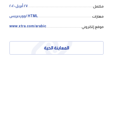
٢٧ أبريل ٢٠٢٠
مكتمل
HTML /ووردبريس
مهارات
www.xtra.com/arabic
موقع إلكتروني
المعاينة الحية