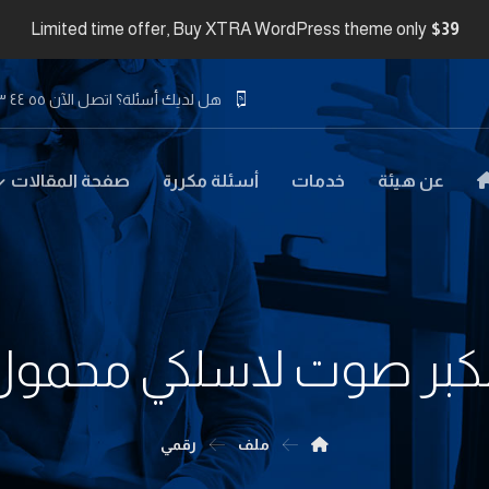
Limited time offer, Buy XTRA WordPress theme only
$39
هل لديك أسئلة؟ اتصل الآن ٥٥ ٤٤ ٣٣ ٢٢ ٩٧١+
عن هيئة
خدمات
أسئلة مكررة
صفحة المقالات
كبر صوت لاسلكي محمول
ملف
رقمي