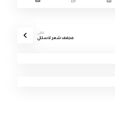
التالى
مجفف شعر لاسلكي