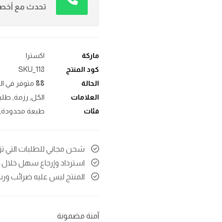
تحدث مع أخصائ
ماركة
اکسترا
كود المنتج
SKU_118
الحالة
88
متوفر في ال
العلامات
الكل
,
رزمة
,
طلي
فئات
طبعة محدودة
,
شحن مجاني للطلبات التي تزيد قيم
استرداد وإرجاع سهل خلال ۲۱ يومًا
المنتج ليس عليه ضرائب ور
آمنة مضمونة