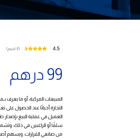
4.5
(4 تقييم)
4
تم التقييم
بـ
4.50
من
5 بناءً على
99
درهم
تقييم
عملاء
المبيعات المركبة، أو ما يعرف
التجارة أحيانًا عند الحصول على 
العميل في عملية البيع بإصدار 
سلفًا أو الراغبين في ذلك. وتشم
من صانعي القرارات. ويسهم أصح