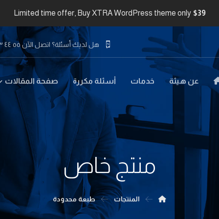
Limited time offer, Buy XTRA WordPress theme only
$39
هل لديك أسئلة؟ اتصل الآن ٥٥ ٤٤ ٣٣ ٢٢ ٩٧١+
عن هيئة
خدمات
أسئلة مكررة
صفحة المقالات
منتج خاص
المنتجات
طبعة محدودة