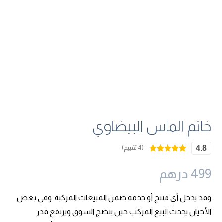
خاتم الماس البيضاوي
4.8
(4 تقييم)
4
تم التقييم بـ
4.75
من 5
499
درهم
بناءً على
تقييم
عملاء
وقد يدخل أي منتج أو خدمة ضمن المبيعات المركبة. وفي بعض
الأحيان يحدث البيع المركب حين ينضج السوق ويرتفع قدر