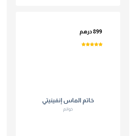
899
درهم
تم التقييم
4.75
من 5
خاتم الماس إنفينيتي
خواتم