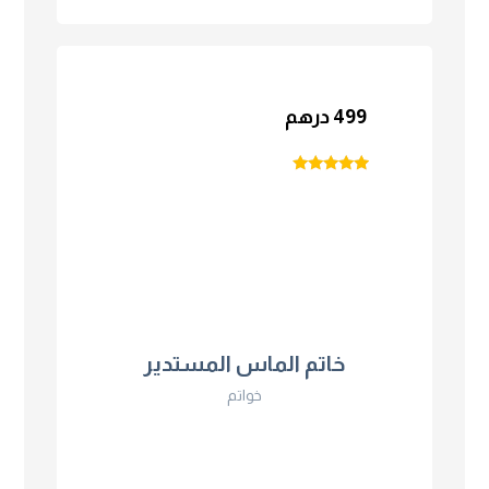
499
درهم
تم التقييم
4.75
من 5
خاتم الماس المستدير
خواتم