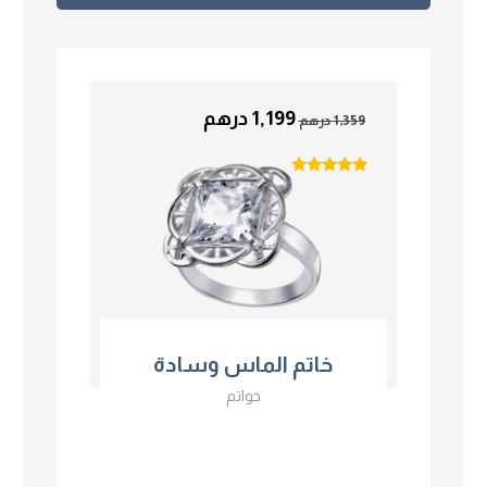
1,199
درهم
1,359
درهم
تم التقييم
4.75
من 5
خاتم الماس وسادة
خواتم