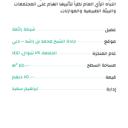
انتباه الرأي العام نظراً لتأثيرها الهام على المجتمعات
والبيئة الطبيعية والموازنات.
شركة رائعة
عميل
جادة الشيخ محمد بن راشد – دبي
موقع
الجمعة، ٢٩ شوال، ١٤٤١
عام المنجزة
٢
مساحة السطح
٤٥٠,٠٠٠ m
٢٥٠.٠٠٠ درهم
قيمة
ابراهيم سعيد
إدارة