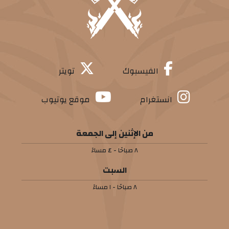
الفيسبوك
تويتر
انستغرام
موقع يوتيوب
من الإثنين إلى الجمعة
٨ صباحًا - ٤ مساءً
السبت
٨ صباحًا - ١ مساءً