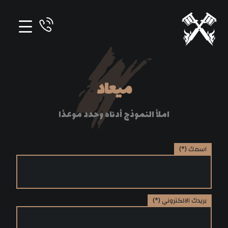
ميعاد
املأ النموذج أدناه وحدد موعدًا
اسمك (*)
بريدك الالكتروني (*)