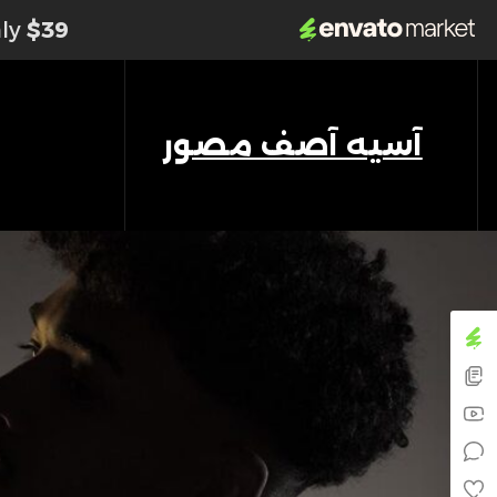
nly
$39
آسیه آصف مصور