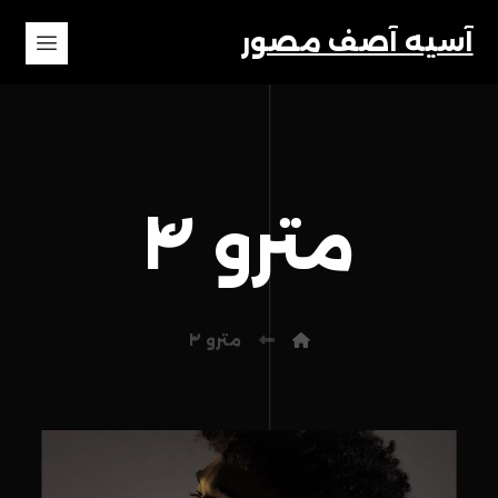
آسیه آصف مصور
مترو ۴
مترو ۴