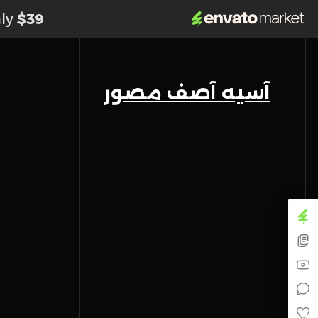
nly
$39
آسیه آصف مصور