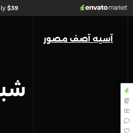
nly
$39
آسیه آصف مصور
شبكة ۴ أعم