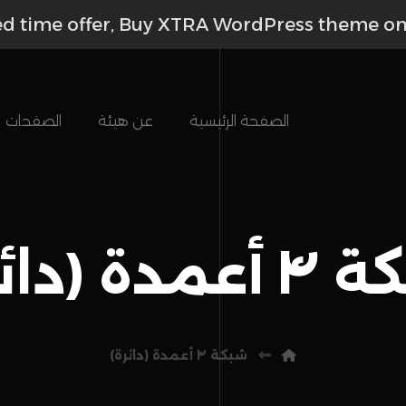
ed time offer, Buy XTRA WordPress theme o
الصفحة الرئيسية
عن هيئة
الصفحات
دة (دائرة)
شبكة ۴ أعمدة (دائرة)